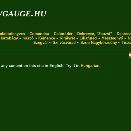
wgauge.hu
alatonfenyves
~
Comandau
~
Csömödér
~
Debrecen, "Zsuzsi"
~
Debrece
Hortobágy
~
Kaszó
~
Kemence
~
Királyrét
~
Lillafüred
~
Mesztegnyő
~
N
Szegvár
~
Szilvásvárad
~
Szob-Nagybörzsöny
~
Tisz
t any content on this site in English. Try it in
Hungarian
.