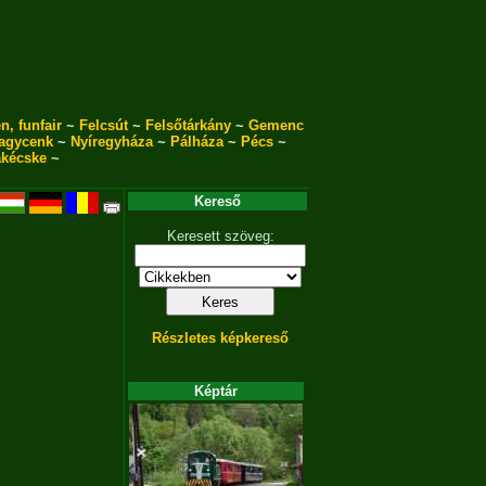
n, funfair
~
Felcsút
~
Felsőtárkány
~
Gemenc
agycenk
~
Nyíregyháza
~
Pálháza
~
Pécs
~
akécske
~
Kereső
Keresett szöveg:
Részletes képkereső
Képtár