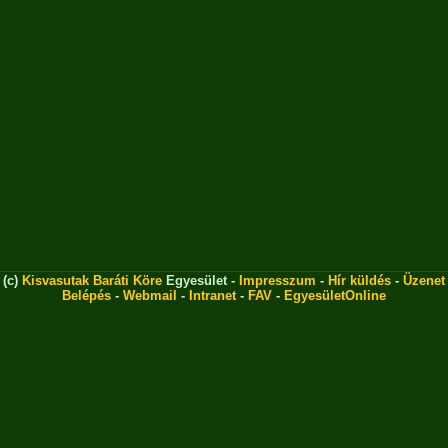
(c)
Kisvasutak Baráti Köre
Egyesület -
Impresszum
-
Hír küldés
-
Üzenet
Belépés
-
Webmail
-
Intranet
-
FAV
-
EgyesületOnline