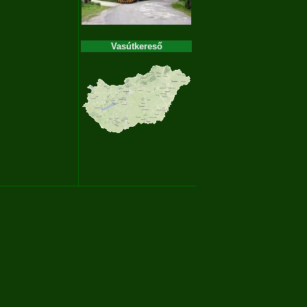
Vasútkereső