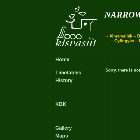
narro
~
Almamellék
~
B
~
Gyöngyös
~
Home
Sorry, there is no
Timetables
History
KBK
Gallery
Maps