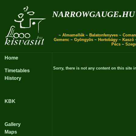
narrowgauge.hu
~
Almamellék
~
Balatonfenyves
~
Coman
Gemenc
~
Gyöngyös
~
Hortobágy
~
Kaszó
Pécs
~
Szeg
Home
Sorry, there is not any content on this site i
Timetables
History
KBK
Gallery
Maps