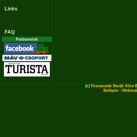
Links
FAQ
Partnereink
(c)
Kisvasutak Baráti Köre
E
Belépés
-
Webmai