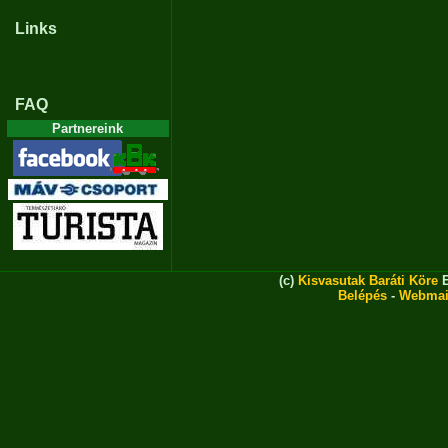
Links
FAQ
Partnereink
(c)
Kisvasutak Baráti Köre
E
Belépés
-
Webmai