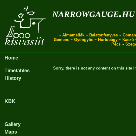
narrowgauge.hu
~
Almamellék
~
Balatonfenyves
~
Coman
Gemenc
~
Gyöngyös
~
Hortobágy
~
Kaszó
Pécs
~
Szeg
Home
Sorry, there is not any content on this site i
Timetables
History
KBK
Gallery
Maps