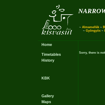
narro
~
Almamellék
~
B
~
Gyöngyös
~
Home
Sorry, there is no
Timetables
History
KBK
Gallery
Maps