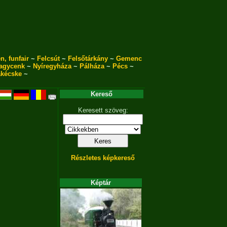
n, funfair
~
Felcsút
~
Felsőtárkány
~
Gemenc
agycenk
~
Nyíregyháza
~
Pálháza
~
Pécs
~
akécske
~
Kereső
Keresett szöveg:
Részletes képkereső
Képtár