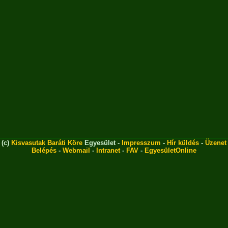
(c)
Kisvasutak Baráti Köre
Egyesület -
Impresszum
-
Hír küldés
-
Üzenet
Belépés
-
Webmail
-
Intranet
-
FAV
-
EgyesületOnline