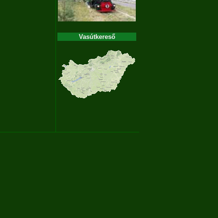
Vasútkereső