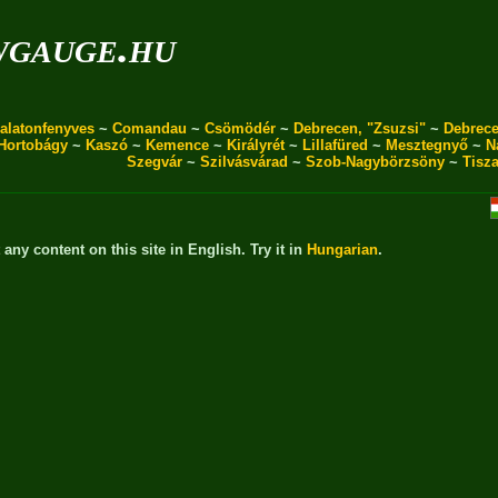
wgauge.hu
alatonfenyves
~
Comandau
~
Csömödér
~
Debrecen, "Zsuzsi"
~
Debrece
Hortobágy
~
Kaszó
~
Kemence
~
Királyrét
~
Lillafüred
~
Mesztegnyő
~
N
Szegvár
~
Szilvásvárad
~
Szob-Nagybörzsöny
~
Tisz
t any content on this site in English. Try it in
Hungarian
.