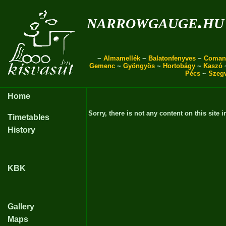
narrowgauge.hu
~
Almamellék
~
Balatonfenyves
~
Coman
Gemenc
~
Gyöngyös
~
Hortobágy
~
Kaszó
Pécs
~
Szeg
Home
Sorry, there is not any content on this site i
Timetables
History
KBK
Gallery
Maps