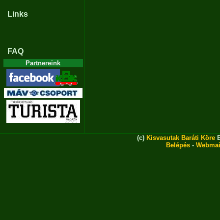
Links
FAQ
Partnereink
(c)
Kisvasutak Baráti Köre
E
Belépés
-
Webmai