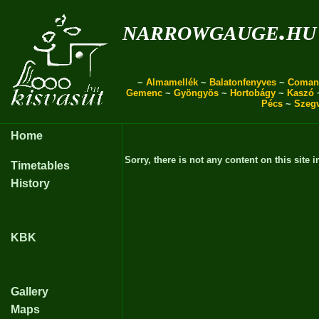
narrowgauge.hu
~
Almamellék
~
Balatonfenyves
~
Coman
Gemenc
~
Gyöngyös
~
Hortobágy
~
Kaszó
Pécs
~
Szeg
Home
Sorry, there is not any content on this site i
Timetables
History
KBK
Gallery
Maps