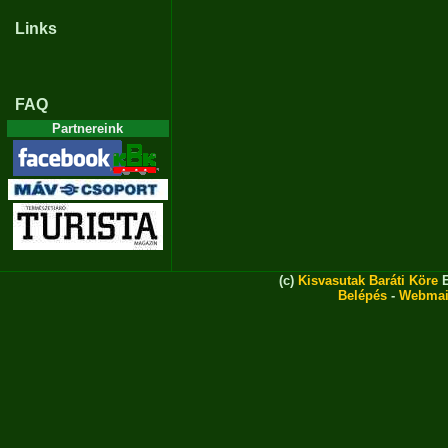
Links
FAQ
Partnereink
(c)
Kisvasutak Baráti Köre
E
Belépés
-
Webmai