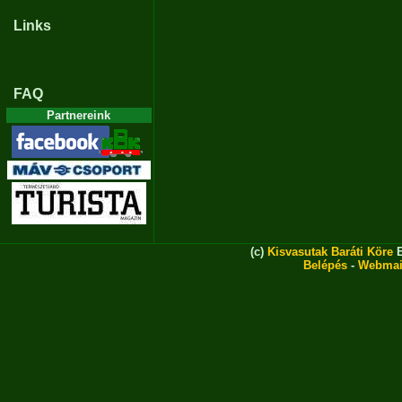
Links
FAQ
Partnereink
(c)
Kisvasutak Baráti Köre
E
Belépés
-
Webmai