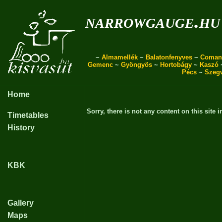
narrowgauge.hu
~
Almamellék
~
Balatonfenyves
~
Coman
Gemenc
~
Gyöngyös
~
Hortobágy
~
Kaszó
Pécs
~
Szeg
Home
Sorry, there is not any content on this site i
Timetables
History
KBK
Gallery
Maps