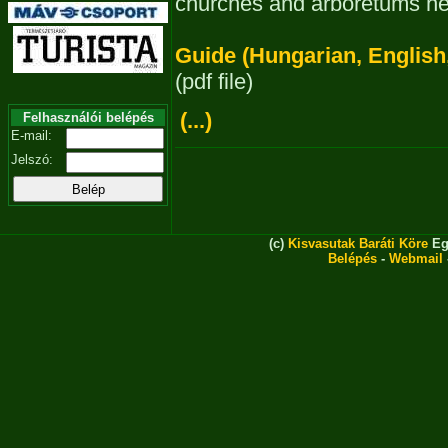
churches and arboretums he
Guide (Hungarian, English,
(pdf file)
(...)
Felhasználói belépés
E-mail:
Jelszó:
(c)
Kisvasutak Baráti Köre
Eg
Belépés
-
Webmail