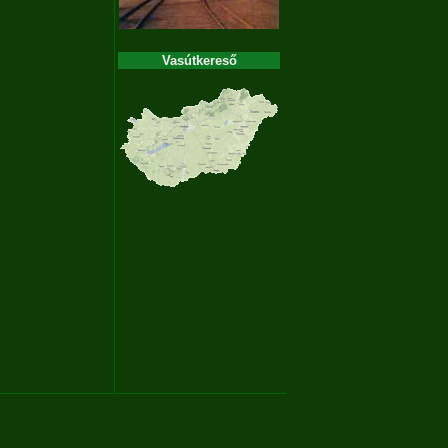
Vasútkereső