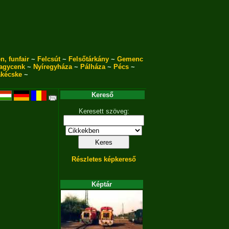
n, funfair
~
Felcsút
~
Felsőtárkány
~
Gemenc
agycenk
~
Nyíregyháza
~
Pálháza
~
Pécs
~
akécske
~
Kereső
Keresett szöveg:
Részletes képkereső
Képtár