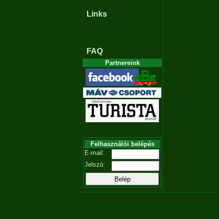
Links
FAQ
Partnereink
Felhasználói belépés
E-mail:
Jelszó: