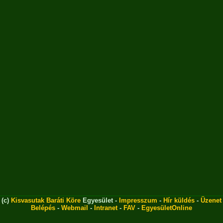
(c)
Kisvasutak Baráti Köre
Egyesület -
Impresszum
-
Hír küldés
-
Üzenet
Belépés
-
Webmail
-
Intranet
-
FAV
-
EgyesületOnline