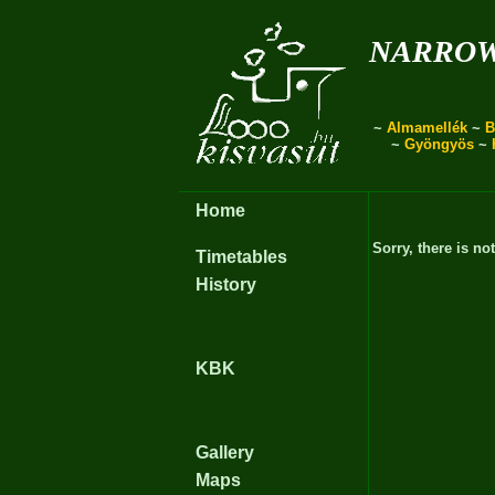
narro
~
Almamellék
~
B
~
Gyöngyös
~
Home
Sorry, there is no
Timetables
History
KBK
Gallery
Maps