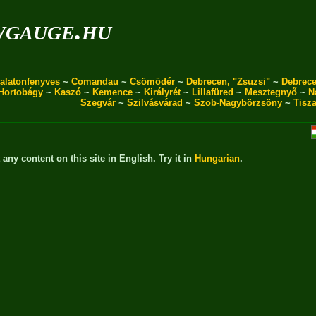
wgauge.hu
alatonfenyves
~
Comandau
~
Csömödér
~
Debrecen, "Zsuzsi"
~
Debrece
Hortobágy
~
Kaszó
~
Kemence
~
Királyrét
~
Lillafüred
~
Mesztegnyő
~
N
Szegvár
~
Szilvásvárad
~
Szob-Nagybörzsöny
~
Tisz
t any content on this site in English. Try it in
Hungarian
.