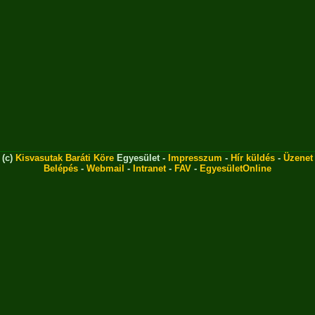
(c)
Kisvasutak Baráti Köre
Egyesület -
Impresszum
-
Hír küldés
-
Üzenet
Belépés
-
Webmail
-
Intranet
-
FAV
-
EgyesületOnline