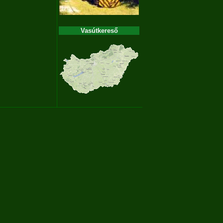
Vasútkereső