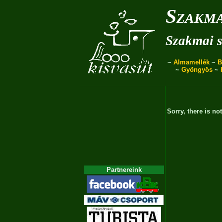
Szakma
Szakmai s
~
Almamellék
~
B
~
Gyöngyös
~
Sorry, there is no
Partnereink