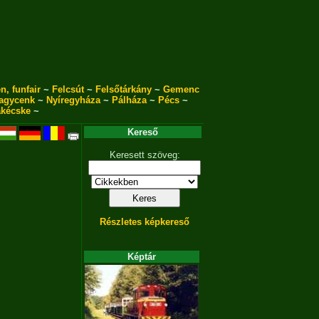
n, funfair
~
Felcsút
~
Felsőtárkány
~
Gemenc
agycenk
~
Nyíregyháza
~
Pálháza
~
Pécs
~
akécske
~
Kereső
Keresett szöveg:
Részletes képkereső
Képtár