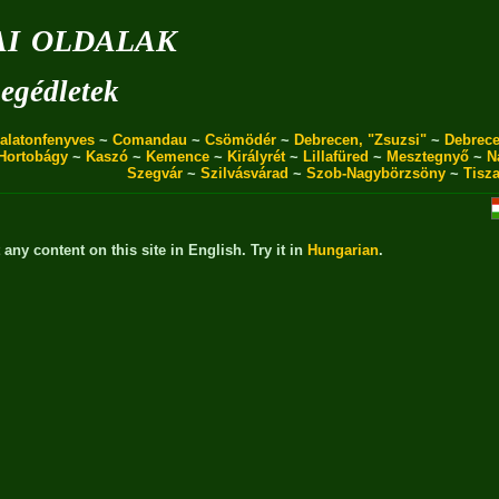
i oldalak
egédletek
alatonfenyves
~
Comandau
~
Csömödér
~
Debrecen, "Zsuzsi"
~
Debrece
Hortobágy
~
Kaszó
~
Kemence
~
Királyrét
~
Lillafüred
~
Mesztegnyő
~
N
Szegvár
~
Szilvásvárad
~
Szob-Nagybörzsöny
~
Tisz
t any content on this site in English. Try it in
Hungarian
.