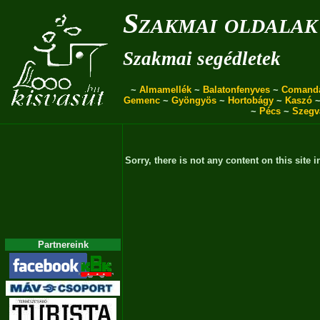
Szakmai oldalak
Szakmai segédletek
~
Almamellék
~
Balatonfenyves
~
Comand
Gemenc
~
Gyöngyös
~
Hortobágy
~
Kaszó
~
Pécs
~
Szegv
Sorry, there is not any content on this site i
Partnereink