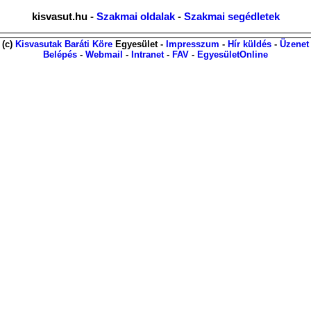
kisvasut.hu -
Szakmai oldalak
-
Szakmai segédletek
(c)
Kisvasutak Baráti Köre
Egyesület -
Impresszum
-
Hír küldés
-
Üzenet
Belépés
-
Webmail
-
Intranet
-
FAV
-
EgyesületOnline