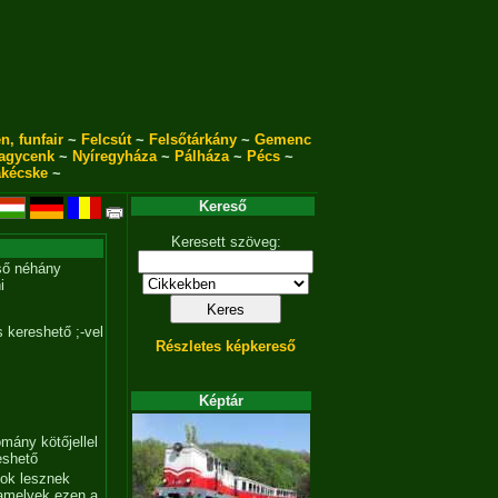
n, funfair
~
Felcsút
~
Felsőtárkány
~
Gemenc
agycenk
~
Nyíregyháza
~
Pálháza
~
Pécs
~
akécske
~
Kereső
Keresett szöveg:
ső néhány
i
 kereshető ;-vel
Részletes képkereső
Képtár
mány kötőjellel
eshető
tok lesznek
amelyek ezen a