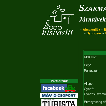
Szakma
Járművek 
~
Almamellék
~
B
~
Gyöngyös
~
KBK kód:
Hely:
Pályaszám:
Partnereink
Állapot:
Gyártó:
Gyártási szám/
Érvényesség d