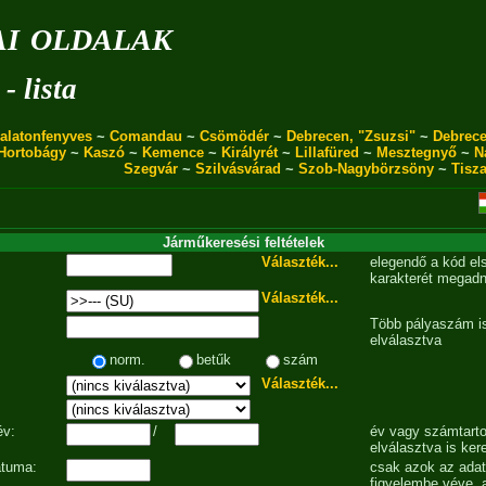
i oldalak
- lista
alatonfenyves
~
Comandau
~
Csömödér
~
Debrecen, "Zsuzsi"
~
Debrece
Hortobágy
~
Kaszó
~
Kemence
~
Királyrét
~
Lillafüred
~
Mesztegnyő
~
N
Szegvár
~
Szilvásvárad
~
Szob-Nagybörzsöny
~
Tisz
Járműkeresési feltételek
Választék...
elegendő a kód el
karakterét megadn
Választék...
Több pályaszám is
elválasztva
norm.
betűk
szám
Választék...
év:
/
év vagy számtarto
elválasztva is ker
átuma:
csak azok az ada
figyelembe véve, 