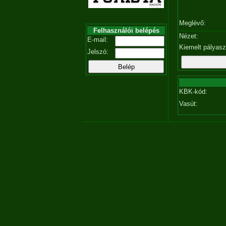
Meglévő:
Felhasználói belépés
Nézet:
E-mail:
Kiemelt pályas
Jelszó:
KBK-kód:
Vasút: