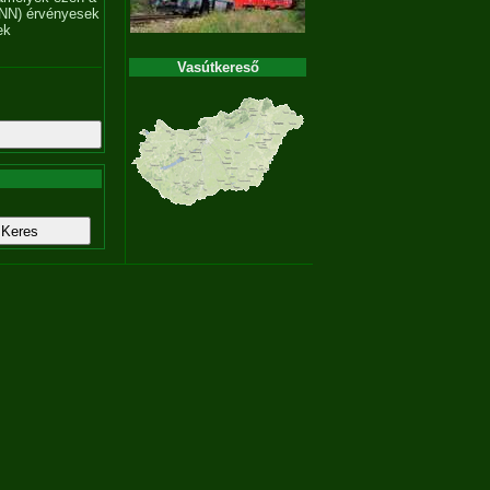
NN) érvényesek
ek
Vasútkereső