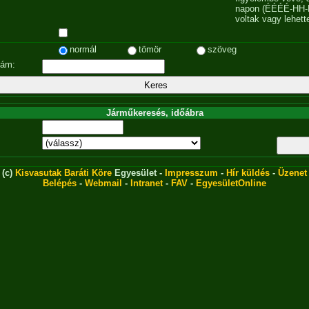
napon (ÉÉÉÉ-HH-
voltak vagy lehett
normál
tömör
szöveg
zám:
Járműkeresés, időábra
(c)
Kisvasutak Baráti Köre
Egyesület -
Impresszum
-
Hír küldés
-
Üzenet
Belépés
-
Webmail
-
Intranet
-
FAV
-
EgyesületOnline