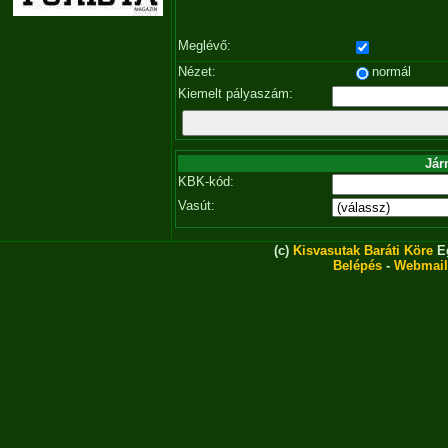
Meglévő:
Nézet:
normál
Kiemelt pályaszám:
Jár
KBK-kód:
Vasút:
(c)
Kisvasutak Baráti Köre
Eg
Belépés
-
Webmail