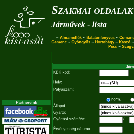
Szakmai oldalak
Járművek - lista
~
Almamellék
~
Balatonfenyves
~
Coman
Gemenc
~
Gyöngyös
~
Hortobágy
~
Kaszó
Pécs
~
Szegv
Járm
KBK kód:
Hely:
Pályaszám:
norm.
Partnereink
Állapot:
Gyártó:
Gyártási szám/év:
/
Érvényesség dátuma: