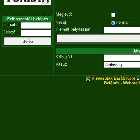
Meglévő:
Felhasználói belépés
Nézet:
normál
E-mail:
Kiemelt pályaszám:
Jelszó:
Jár
KBK-kód:
Vasút:
(c)
Kisvasutak Baráti Köre
Eg
Belépés
-
Webmail