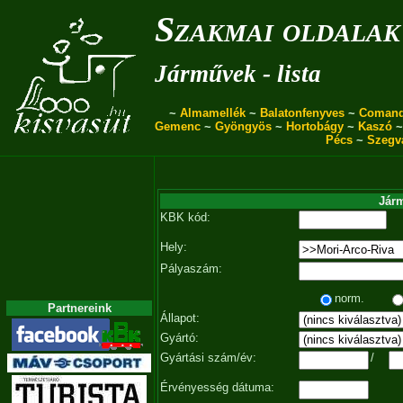
Szakmai oldalak
Járművek - lista
~
Almamellék
~
Balatonfenyves
~
Coman
Gemenc
~
Gyöngyös
~
Hortobágy
~
Kaszó
Pécs
~
Szegv
Járm
KBK kód:
Hely:
Pályaszám:
norm.
Partnereink
Állapot:
Gyártó:
Gyártási szám/év:
/
Érvényesség dátuma: