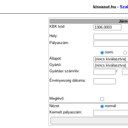
kisvasut.hu -
Sza
Jármű
KBK kód:
Hely:
Pályaszám:
norm.
Állapot:
Gyártó:
Gyártási szám/év:
/
Érvényesség dátuma:
Meglévő:
Nézet:
normál
Kiemelt pályaszám: