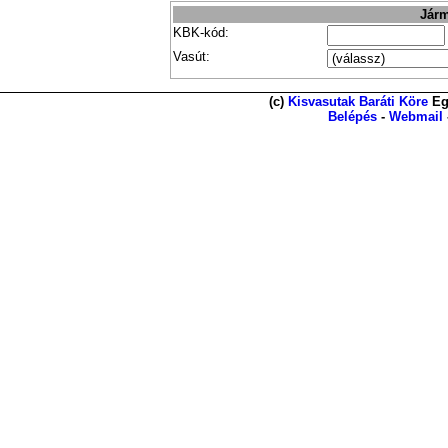
Járm
KBK-kód:
Vasút:
(c)
Kisvasutak Baráti Köre
Eg
Belépés
-
Webmail