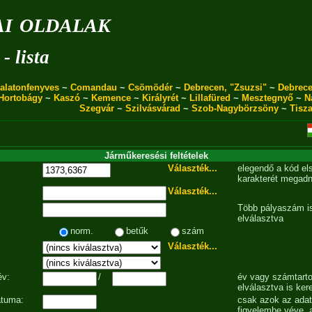
i oldalak
- lista
alatonfenyves
~
Comandau
~
Csömödér
~
Debrecen, "Zsuzsi"
~
Debrece
Hortobágy
~
Kaszó
~
Kemence
~
Királyrét
~
Lillafüred
~
Mesztegnyő
~
N
Szegvár
~
Szilvásvárad
~
Szob-Nagybörzsöny
~
Tisz
Járműkeresési feltételek
Választék...
elegendő a kód el
karakterét megadn
Választék...
Több pályaszám is
elválasztva
norm.
betűk
szám
Választék...
év:
/
év vagy számtarto
elválasztva is ker
átuma:
csak azok az ada
figyelembe véve, 