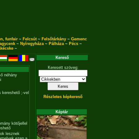
n, funfair
~
Felcsút
~
Felsőtárkány
~
Gemenc
agycenk
~
Nyíregyháza
~
Pálháza
~
Pécs
~
akécske
~
Kereső
Keresett szöveg:
ső néhány
i
 kereshető ;-vel
Részletes képkereső
Képtár
mány kötőjellel
eshető
tok lesznek
amelyek ezen a