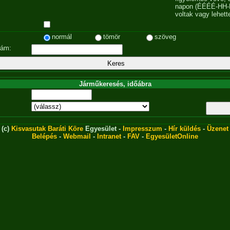
napon (ÉÉÉÉ-HH-
voltak vagy lehett
normál
tömör
szöveg
zám:
Járműkeresés, időábra
(c)
Kisvasutak Baráti Köre
Egyesület -
Impresszum
-
Hír küldés
-
Üzenet
Belépés
-
Webmail
-
Intranet
-
FAV
-
EgyesületOnline