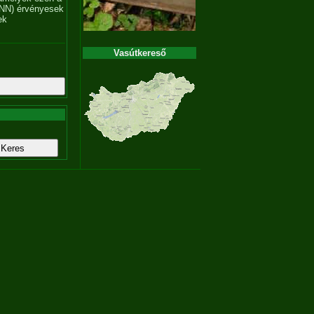
NN) érvényesek
ek
Vasútkereső