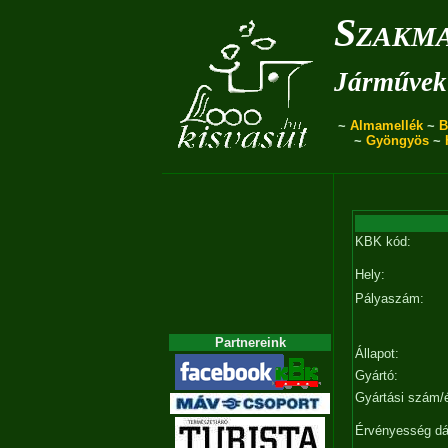
Szakma
Járművek 
~
Almamellék
~
B
~
Gyöngyös
~
KBK kód:
Hely:
Pályaszám:
Partnereink
Állapot:
Gyártó:
Gyártási szám/
Érvényesség d