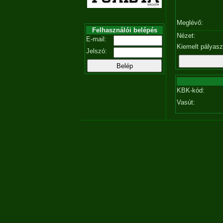
Meglévő:
Felhasználói belépés
Nézet:
E-mail:
Kiemelt pályas
Jelszó:
KBK-kód:
Vasút: