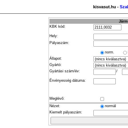
kisvasut.hu -
Sza
Jármű
KBK kód:
Hely:
Pályaszám:
norm.
Állapot:
Gyártó:
Gyártási szám/év:
/
Érvényesség dátuma:
Meglévő:
Nézet:
normál
Kiemelt pályaszám: