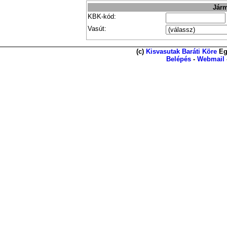
Járm
KBK-kód:
Vasút:
(c)
Kisvasutak Baráti Köre
Eg
Belépés
-
Webmail