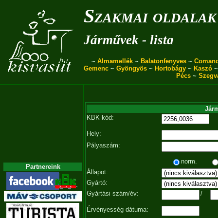
Szakmai oldalak
Járművek - lista
~
Almamellék
~
Balatonfenyves
~
Coman
Gemenc
~
Gyöngyös
~
Hortobágy
~
Kaszó
Pécs
~
Szegv
Járm
KBK kód:
Hely:
Pályaszám:
norm.
Partnereink
Állapot:
Gyártó:
Gyártási szám/év:
/
Érvényesség dátuma: