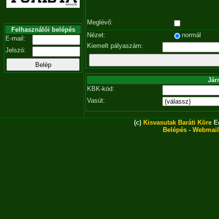
Meglévő:
Felhasználói belépés
Nézet:
normál
E-mail:
Kiemelt pályaszám:
Jelszó:
Jár
KBK-kód:
Vasút:
(c)
Kisvasutak Baráti Köre
Eg
Belépés
-
Webmail