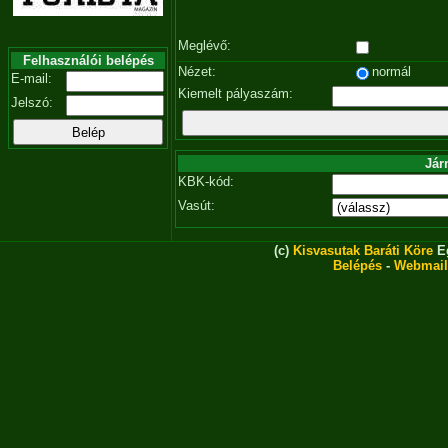
Meglévő:
Felhasználói belépés
Nézet:
normál
E-mail:
Kiemelt pályaszám:
Jelszó:
Jár
KBK-kód:
Vasút:
(c)
Kisvasutak Baráti Köre
Eg
Belépés
-
Webmail