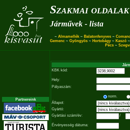
Szakmai oldalak
Járművek - lista
~
Almamellék
~
Balatonfenyves
~
Coman
Gemenc
~
Gyöngyös
~
Hortobágy
~
Kaszó
Pécs
~
Szegv
Járm
KBK kód:
Hely:
Pályaszám:
norm.
Partnereink
Állapot:
Gyártó:
Gyártási szám/év:
/
Érvényesség dátuma: