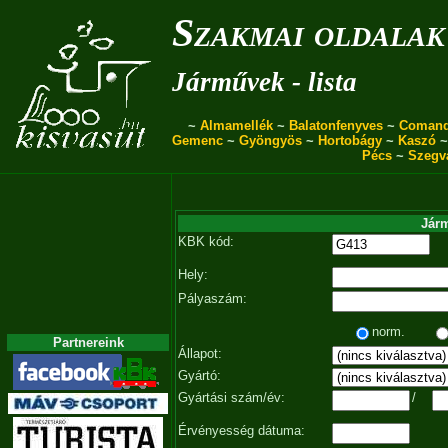
Szakmai oldalak
Járművek - lista
~
Almamellék
~
Balatonfenyves
~
Coman
Gemenc
~
Gyöngyös
~
Hortobágy
~
Kaszó
Pécs
~
Szegv
Járm
KBK kód:
Hely:
Pályaszám:
norm.
Partnereink
Állapot:
Gyártó:
Gyártási szám/év:
/
Érvényesség dátuma: