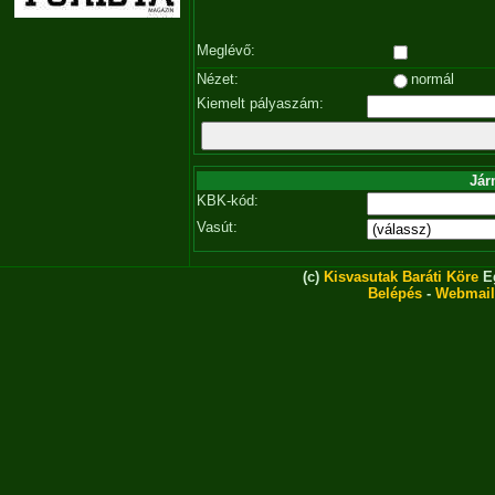
Meglévő:
Nézet:
normál
Kiemelt pályaszám:
Jár
KBK-kód:
Vasút:
(c)
Kisvasutak Baráti Köre
Eg
Belépés
-
Webmail