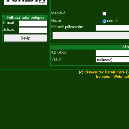
Meglévő:
Felhasználói belépés
Nézet:
normál
E-mail:
Kiemelt pályaszám:
Jelszó:
Jár
KBK-kód:
Vasút:
(c)
Kisvasutak Baráti Köre
Eg
Belépés
-
Webmail