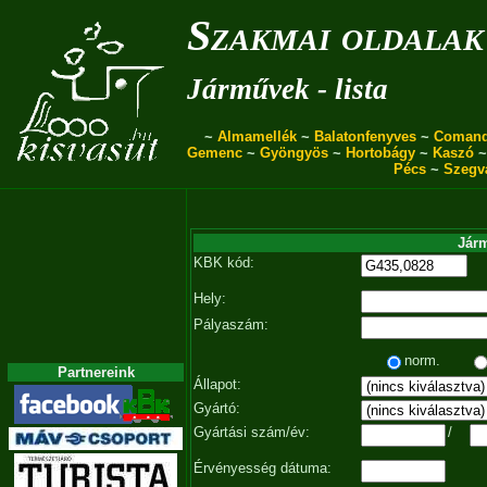
Szakmai oldalak
Járművek - lista
~
Almamellék
~
Balatonfenyves
~
Coman
Gemenc
~
Gyöngyös
~
Hortobágy
~
Kaszó
Pécs
~
Szegv
Járm
KBK kód:
Hely:
Pályaszám:
norm.
Partnereink
Állapot:
Gyártó:
Gyártási szám/év:
/
Érvényesség dátuma: