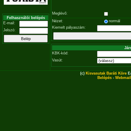
Meglévő:
Felhasználói belépés
Nézet:
normál
E-mail:
Kiemelt pályaszám:
Jelszó:
Jár
KBK-kód:
Vasút:
(c)
Kisvasutak Baráti Köre
Eg
Belépés
-
Webmail