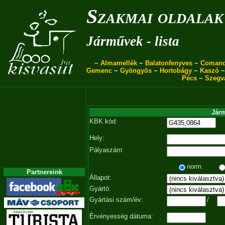
Szakmai oldalak
Járművek - lista
~
Almamellék
~
Balatonfenyves
~
Coman
Gemenc
~
Gyöngyös
~
Hortobágy
~
Kaszó
Pécs
~
Szegv
Járm
KBK kód:
Hely:
Pályaszám:
norm.
Partnereink
Állapot:
Gyártó:
Gyártási szám/év:
/
Érvényesség dátuma: