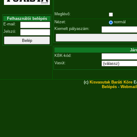
Meglévő:
Felhasználói belépés
Nézet:
normál
E-mail:
Kiemelt pályaszám:
Jelszó:
Jár
KBK-kód:
Vasút:
(c)
Kisvasutak Baráti Köre
Eg
Belépés
-
Webmail