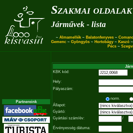
Szakmai oldalak
Járművek - lista
~
Almamellék
~
Balatonfenyves
~
Coman
Gemenc
~
Gyöngyös
~
Hortobágy
~
Kaszó
Pécs
~
Szegv
Járm
KBK kód:
Hely:
Pályaszám:
norm.
Partnereink
Állapot:
Gyártó:
Gyártási szám/év:
/
Érvényesség dátuma: