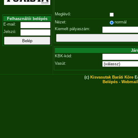
Meglévő:
Felhasználói belépés
Nézet:
normál
E-mail:
Kiemelt pályaszám:
Jelszó:
Jár
KBK-kód:
Vasút:
(c)
Kisvasutak Baráti Köre
Eg
Belépés
-
Webmail