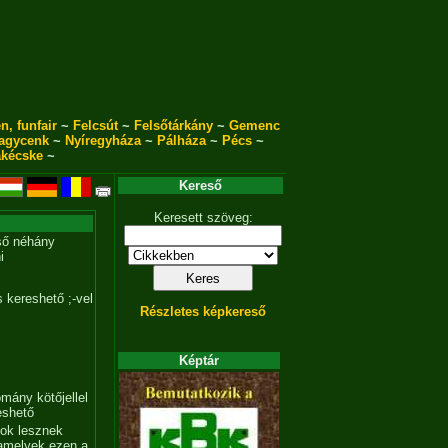
n, funfair
~
Felcsút
~
Felsőtárkány
~
Gemenc
agycenk
~
Nyíregyháza
~
Pálháza
~
Pécs
~
akécske
~
Kereső
Keresett szöveg:
ső néhány
i
 kereshető ;-vel
Részletes képkereső
Képtár
mány kötőjellel
eshető
tok lesznek
amelyek ezen a