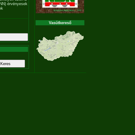
NN) érvényesek
ek
Vasútkereső