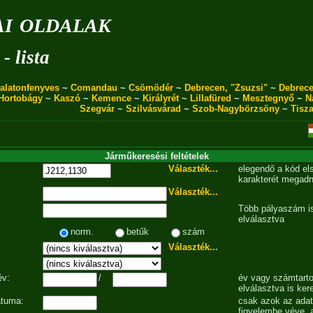
i oldalak
- lista
alatonfenyves
~
Comandau
~
Csömödér
~
Debrecen, "Zsuzsi"
~
Debrece
Hortobágy
~
Kaszó
~
Kemence
~
Királyrét
~
Lillafüred
~
Mesztegnyő
~
N
Szegvár
~
Szilvásvárad
~
Szob-Nagybörzsöny
~
Tisz
Járműkeresési feltételek
Választék...
elegendő a kód el
karakterét megadn
Választék...
Több pályaszám is
elválasztva
norm.
betűk
szám
Választék...
év:
/
év vagy számtarto
elválasztva is ker
átuma:
csak azok az ada
figyelembe véve, 