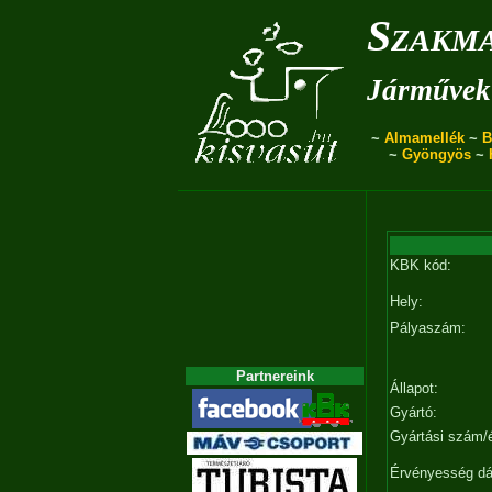
Szakma
Járművek 
~
Almamellék
~
B
~
Gyöngyös
~
KBK kód:
Hely:
Pályaszám:
Partnereink
Állapot:
Gyártó:
Gyártási szám/
Érvényesség d