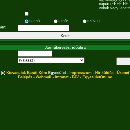
napon (ÉÉÉÉ-HH-
voltak vagy lehett
normál
tömör
szöveg
zám:
Járműkeresés, időábra
(c)
Kisvasutak Baráti Köre
Egyesület -
Impresszum
-
Hír küldés
-
Üzenet
Belépés
-
Webmail
-
Intranet
-
FAV
-
EgyesületOnline