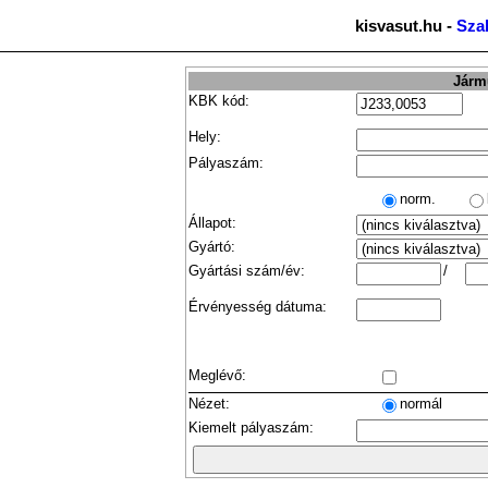
kisvasut.hu -
Sza
Jármű
KBK kód:
Hely:
Pályaszám:
norm.
Állapot:
Gyártó:
Gyártási szám/év:
/
Érvényesség dátuma:
Meglévő:
Nézet:
normál
Kiemelt pályaszám: