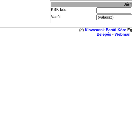
Járm
KBK-kód:
Vasút:
(c)
Kisvasutak Baráti Köre
Eg
Belépés
-
Webmail