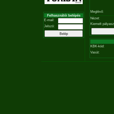
Meglévő:
Felhasználói belépés
Nézet:
E-mail:
Kiemelt pályas
Jelszó:
KBK-kód:
Vasút: