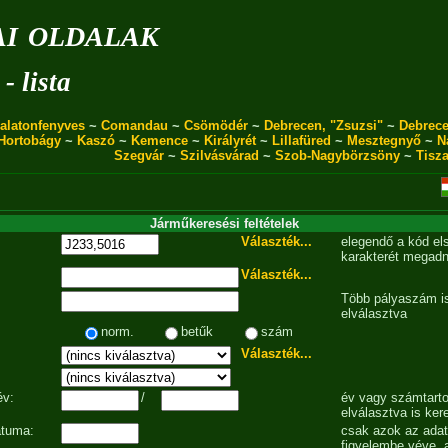
i oldalak
- lista
alatonfenyves
~
Comandau
~
Csömödér
~
Debrecen, "Zsuzsi"
~
Debrece
Hortobágy
~
Kaszó
~
Kemence
~
Királyrét
~
Lillafüred
~
Mesztegnyő
~
N
Szegvár
~
Szilvásvárad
~
Szob-Nagybörzsöny
~
Tisz
Járműkeresési feltételek
Választék...
elegendő a kód el
karakterét megadn
Választék...
Több pályaszám is
elválasztva
norm.
betűk
szám
Választék...
év:
/
év vagy számtarto
elválasztva is ker
átuma:
csak azok az ada
figyelembe véve, 