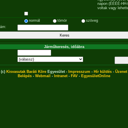
napon (ÉÉÉÉ-HH-
voltak vagy lehett
normál
tömör
szöveg
zám:
Járműkeresés, időábra
(c)
Kisvasutak Baráti Köre
Egyesület -
Impresszum
-
Hír küldés
-
Üzenet
Belépés
-
Webmail
-
Intranet
-
FAV
-
EgyesületOnline