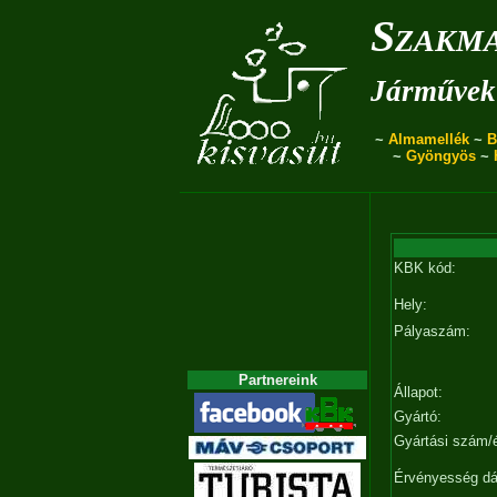
Szakma
Járművek 
~
Almamellék
~
B
~
Gyöngyös
~
KBK kód:
Hely:
Pályaszám:
Partnereink
Állapot:
Gyártó:
Gyártási szám/
Érvényesség d