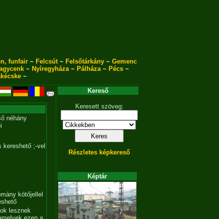
n, funfair
~
Felcsút
~
Felsőtárkány
~
Gemenc
agycenk
~
Nyíregyháza
~
Pálháza
~
Pécs
~
akécske
~
Kereső
Keresett szöveg:
ső néhány
i
 kereshető ;-vel
Részletes képkereső
Képtár
mány kötőjellel
eshető
tok lesznek
amelyek ezen a