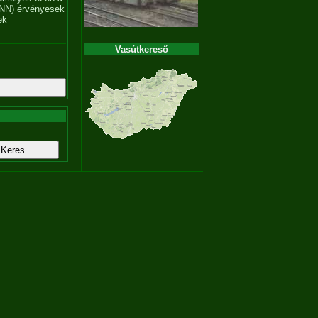
NN) érvényesek
ek
Vasútkereső