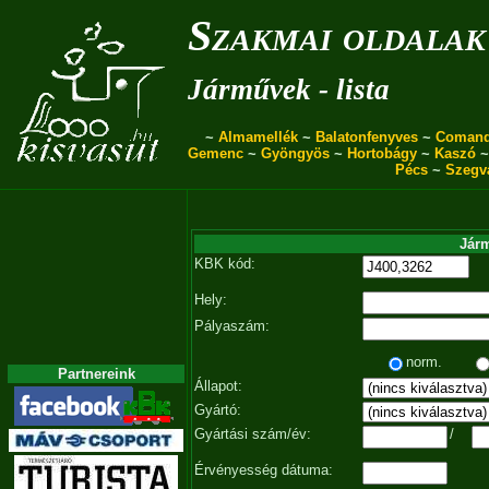
Szakmai oldalak
Járművek - lista
~
Almamellék
~
Balatonfenyves
~
Coman
Gemenc
~
Gyöngyös
~
Hortobágy
~
Kaszó
Pécs
~
Szegv
Járm
KBK kód:
Hely:
Pályaszám:
norm.
Partnereink
Állapot:
Gyártó:
Gyártási szám/év:
/
Érvényesség dátuma: