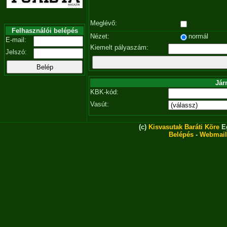
Meglévő:
Felhasználói belépés
Nézet:
normál
E-mail:
Kiemelt pályaszám:
Jelszó:
Jár
KBK-kód:
Vasút:
(c)
Kisvasutak Baráti Köre
Eg
Belépés
-
Webmail