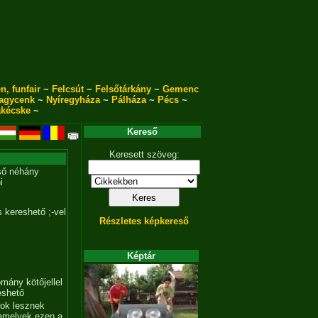
n, funfair
~
Felcsút
~
Felsőtárkány
~
Gemenc
agycenk
~
Nyíregyháza
~
Pálháza
~
Pécs
~
akécske
~
Kereső
Keresett szöveg:
ső néhány
i
 kereshető ;-vel
Részletes képkereső
Képtár
mány kötőjellel
eshető
tok lesznek
amelyek ezen a