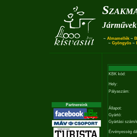
Szakma
Járművek 
~
Almamellék
~
B
~
Gyöngyös
~
KBK kód:
Hely:
Pályaszám:
Partnereink
Állapot:
Gyártó:
Gyártási szám/
Érvényesség d