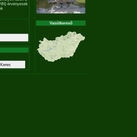
NN) érvényesek
ek
Vasútkereső