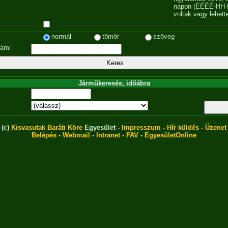
napon (ÉÉÉÉ-HH-
voltak vagy lehett
normál
tömör
szöveg
zám:
Járműkeresés, időábra
(c)
Kisvasutak Baráti Köre
Egyesület -
Impresszum
-
Hír küldés
-
Üzenet
Belépés
-
Webmail
-
Intranet
-
FAV
-
EgyesületOnline