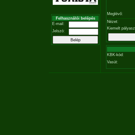
Meglévő:
Felhasználói belépés
Nézet:
E-mail:
Kiemelt pályas
Jelszó:
KBK-kód:
Vasút: