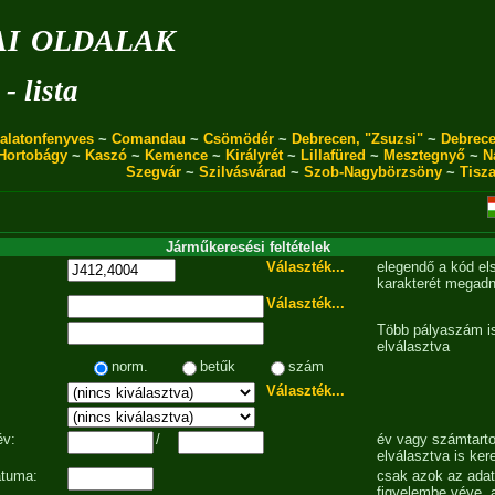
i oldalak
- lista
alatonfenyves
~
Comandau
~
Csömödér
~
Debrecen, "Zsuzsi"
~
Debrece
Hortobágy
~
Kaszó
~
Kemence
~
Királyrét
~
Lillafüred
~
Mesztegnyő
~
N
Szegvár
~
Szilvásvárad
~
Szob-Nagybörzsöny
~
Tisz
Járműkeresési feltételek
Választék...
elegendő a kód el
karakterét megadn
Választék...
Több pályaszám is
elválasztva
norm.
betűk
szám
Választék...
év:
/
év vagy számtarto
elválasztva is ker
átuma:
csak azok az ada
figyelembe véve, 