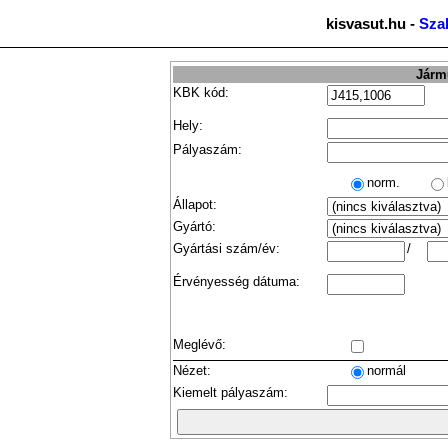
kisvasut.hu -
Sza
Jármű
KBK kód:
Hely:
Pályaszám:
norm.
Állapot:
Gyártó:
Gyártási szám/év:
/
Érvényesség dátuma:
Meglévő:
Nézet:
normál
Kiemelt pályaszám: