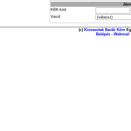
Járm
KBK-kód:
Vasút:
(c)
Kisvasutak Baráti Köre
Eg
Belépés
-
Webmail