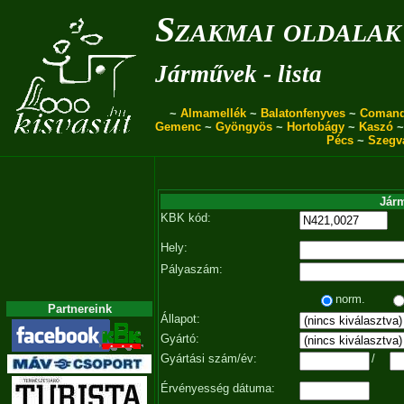
Szakmai oldalak
Járművek - lista
~
Almamellék
~
Balatonfenyves
~
Coman
Gemenc
~
Gyöngyös
~
Hortobágy
~
Kaszó
Pécs
~
Szegv
Járm
KBK kód:
Hely:
Pályaszám:
norm.
Partnereink
Állapot:
Gyártó:
Gyártási szám/év:
/
Érvényesség dátuma: