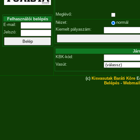
Meglévő:
Felhasználói belépés
Nézet:
normál
E-mail:
Kiemelt pályaszám:
Jelszó:
Jár
KBK-kód:
Vasút:
(c)
Kisvasutak Baráti Köre
Eg
Belépés
-
Webmail