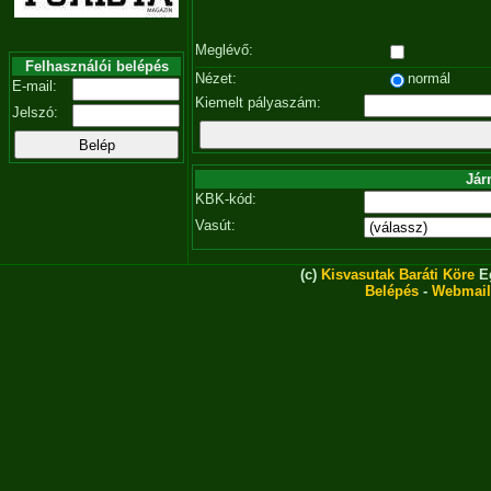
Meglévő:
Felhasználói belépés
Nézet:
normál
E-mail:
Kiemelt pályaszám:
Jelszó:
Jár
KBK-kód:
Vasút:
(c)
Kisvasutak Baráti Köre
Eg
Belépés
-
Webmail