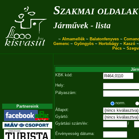
Szakmai oldalak
Járművek - lista
~
Almamellék
~
Balatonfenyves
~
Coman
Gemenc
~
Gyöngyös
~
Hortobágy
~
Kaszó
Pécs
~
Szegv
Járm
KBK kód:
Hely:
Pályaszám:
norm.
Partnereink
Állapot:
Gyártó:
Gyártási szám/év:
/
Érvényesség dátuma: