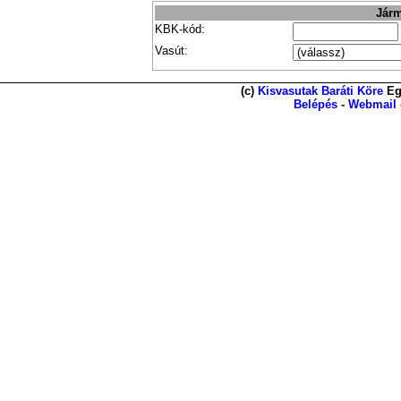
Járm
KBK-kód:
Vasút:
(c)
Kisvasutak Baráti Köre
Eg
Belépés
-
Webmail