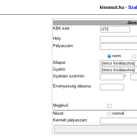
kisvasut.hu -
Sza
Jármű
KBK kód:
Hely:
Pályaszám:
norm.
Állapot:
Gyártó:
Gyártási szám/év:
/
Érvényesség dátuma:
Meglévő:
Nézet:
normál
Kiemelt pályaszám: