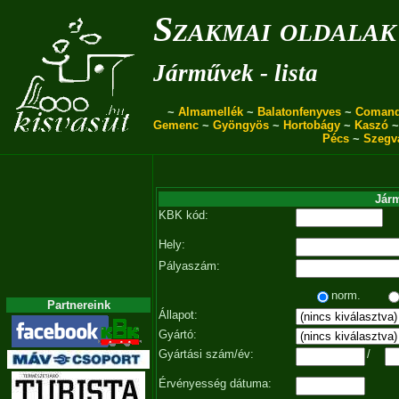
Szakmai oldalak
Járművek - lista
~
Almamellék
~
Balatonfenyves
~
Coman
Gemenc
~
Gyöngyös
~
Hortobágy
~
Kaszó
Pécs
~
Szegv
Járm
KBK kód:
Hely:
Pályaszám:
norm.
Partnereink
Állapot:
Gyártó:
Gyártási szám/év:
/
Érvényesség dátuma: