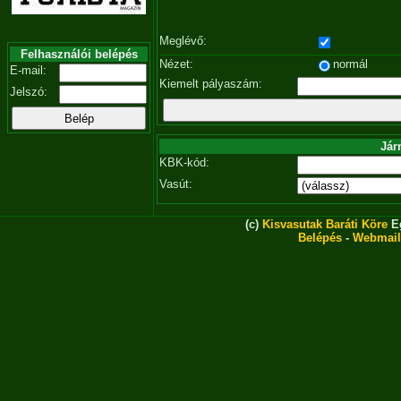
Meglévő:
Felhasználói belépés
Nézet:
normál
E-mail:
Kiemelt pályaszám:
Jelszó:
Jár
KBK-kód:
Vasút:
(c)
Kisvasutak Baráti Köre
Eg
Belépés
-
Webmail