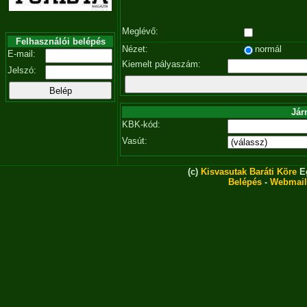
Meglévő:
Felhasználói belépés
Nézet:
normál
E-mail:
Kiemelt pályaszám:
Jelszó:
Jár
KBK-kód:
Vasút:
(c)
Kisvasutak Baráti Köre
Eg
Belépés
-
Webmail