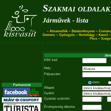
Szakmai oldalak
Járművek - lista
~
Almamellék
~
Balatonfenyves
~
Coman
Gemenc
~
Gyöngyös
~
Hortobágy
~
Kaszó
Pécs
~
Szegv
Járm
KBK kód:
Hely:
Pályaszám:
norm.
Partnereink
Állapot:
Gyártó:
Gyártási szám/év:
/
Érvényesség dátuma: