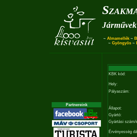
Szakma
Járművek 
~
Almamellék
~
B
~
Gyöngyös
~
KBK kód:
Hely:
Pályaszám:
Partnereink
Állapot:
Gyártó:
Gyártási szám/
Érvényesség d