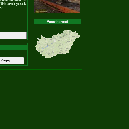
NN) érvényesek
ek
Vasútkereső