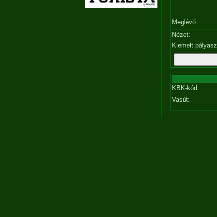
Meglévő:
Nézet:
Kiemelt pályas
KBK-kód:
Vasút: