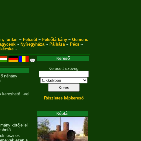
n, funfair
~
Felcsút
~
Felsőtárkány
~
Gemenc
agycenk
~
Nyíregyháza
~
Pálháza
~
Pécs
~
akécske
~
Kereső
Keresett szöveg:
ső néhány
i
 kereshető ;-vel
Részletes képkereső
Képtár
mány kötőjellel
eshető
tok lesznek
amelyek ezen a