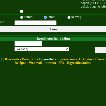
napon (ÉÉÉÉ-HH-
voltak vagy lehett
normál
tömör
szöveg
zám:
Járműkeresés, időábra
(c)
Kisvasutak Baráti Köre
Egyesület -
Impresszum
-
Hír küldés
-
Üzenet
Belépés
-
Webmail
-
Intranet
-
FAV
-
EgyesületOnline