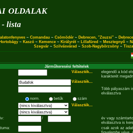
i oldalak
- lista
alatonfenyves
~
Comandau
~
Csömödér
~
Debrecen, "Zsuzsi"
~
Debrece
Hortobágy
~
Kaszó
~
Kemence
~
Királyrét
~
Lillafüred
~
Mesztegnyő
~
N
Szegvár
~
Szilvásvárad
~
Szob-Nagybörzsöny
~
Tisz
Járműkeresési feltételek
Választék...
elegendő a kód el
karakterét megadn
Választék...
Több pályaszám is
elválasztva
norm.
betűk
szám
Választék...
év:
/
év vagy számtarto
elválasztva is ker
átuma:
csak azok az ada
figyelembe véve, 