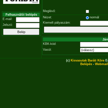
Meglévő:
Felhasználói belépés
Nézet:
normál
E-mail:
Kiemelt pályaszám:
Jelszó:
Jár
KBK-kód:
Vasút:
(c)
Kisvasutak Baráti Köre
Eg
Belépés
-
Webmail