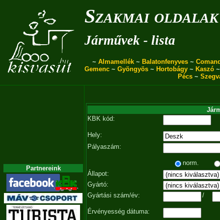
Szakmai oldalak
Járművek - lista
~
Almamellék
~
Balatonfenyves
~
Coman
Gemenc
~
Gyöngyös
~
Hortobágy
~
Kaszó
Pécs
~
Szegv
Járm
KBK kód:
Hely:
Pályaszám:
norm.
Partnereink
Állapot:
Gyártó:
Gyártási szám/év:
/
Érvényesség dátuma: