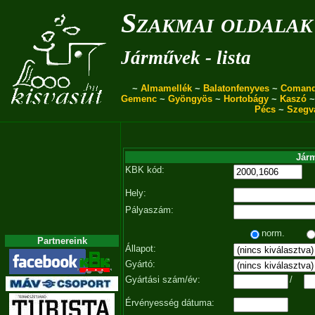
Szakmai oldalak
Járművek - lista
~
Almamellék
~
Balatonfenyves
~
Coman
Gemenc
~
Gyöngyös
~
Hortobágy
~
Kaszó
Pécs
~
Szegv
Járm
KBK kód:
Hely:
Pályaszám:
norm.
Partnereink
Állapot:
Gyártó:
Gyártási szám/év:
/
Érvényesség dátuma: