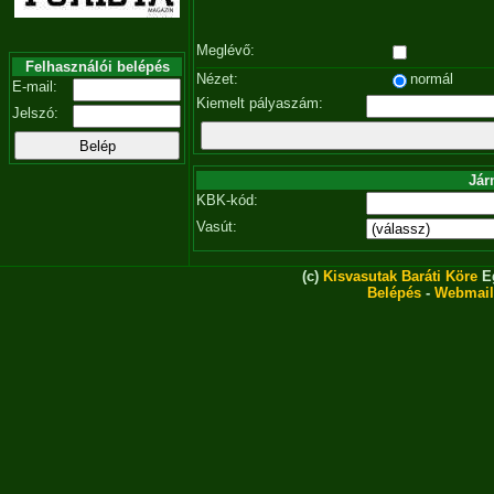
Meglévő:
Felhasználói belépés
Nézet:
normál
E-mail:
Kiemelt pályaszám:
Jelszó:
Jár
KBK-kód:
Vasút:
(c)
Kisvasutak Baráti Köre
Eg
Belépés
-
Webmail