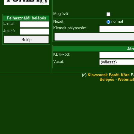
Meglévő:
Felhasználói belépés
Nézet:
normál
E-mail:
Kiemelt pályaszám:
Jelszó:
Jár
KBK-kód:
Vasút:
(c)
Kisvasutak Baráti Köre
Eg
Belépés
-
Webmail