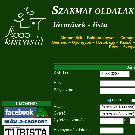
Szakmai oldalak
Járművek - lista
~
Almamellék
~
Balatonfenyves
~
Coman
Gemenc
~
Gyöngyös
~
Hortobágy
~
Kaszó
Pécs
~
Szegv
Járm
KBK kód:
Hely:
Pályaszám:
norm.
Partnereink
Állapot:
Gyártó:
Gyártási szám/év:
/
Érvényesség dátuma: