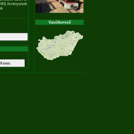
NN) érvényesek
ek
Vasútkereső