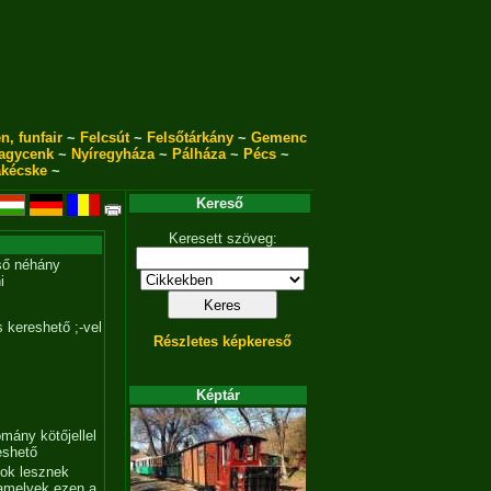
n, funfair
~
Felcsút
~
Felsőtárkány
~
Gemenc
agycenk
~
Nyíregyháza
~
Pálháza
~
Pécs
~
akécske
~
Kereső
Keresett szöveg:
ső néhány
i
 kereshető ;-vel
Részletes képkereső
Képtár
mány kötőjellel
eshető
tok lesznek
amelyek ezen a