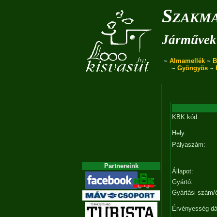
Szakma
Járművek 
~
Almamellék
~
B
~
Gyöngyös
~
KBK kód:
Hely:
Pályaszám:
Partnereink
Állapot:
Gyártó:
Gyártási szám/
Érvényesség d