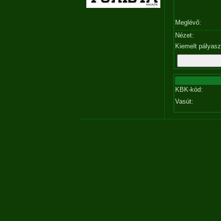
Meglévő:
Nézet:
Kiemelt pályas
KBK-kód:
Vasút: