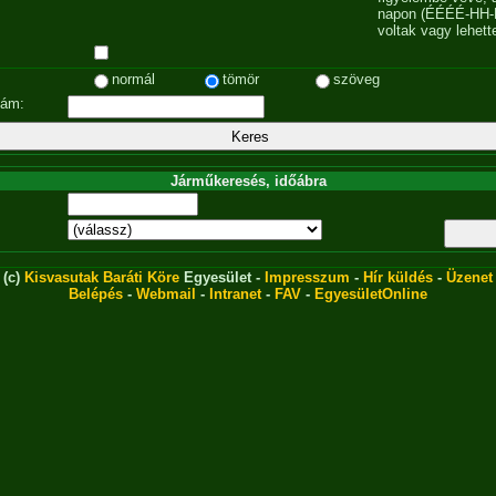
napon (ÉÉÉÉ-HH-
voltak vagy lehett
normál
tömör
szöveg
zám:
Járműkeresés, időábra
(c)
Kisvasutak Baráti Köre
Egyesület -
Impresszum
-
Hír küldés
-
Üzenet
Belépés
-
Webmail
-
Intranet
-
FAV
-
EgyesületOnline