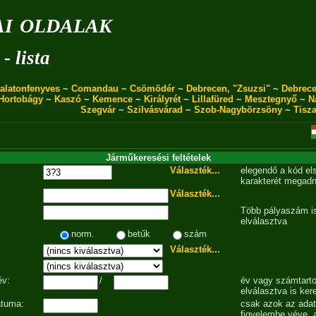
i oldalak
- lista
alatonfenyves
~
Comandau
~
Csömödér
~
Debrecen, "Zsuzsi"
~
Debrece
Hortobágy
~
Kaszó
~
Kemence
~
Királyrét
~
Lillafüred
~
Mesztegnyő
~
N
Szegvár
~
Szilvásvárad
~
Szob-Nagybörzsöny
~
Tisz
Járműkeresési feltételek
Választék...
elegendő a kód el
karakterét megadn
Választék...
Több pályaszám is
elválasztva
norm.
betűk
szám
Választék...
év:
/
év vagy számtarto
elválasztva is ker
átuma:
csak azok az ada
figyelembe véve, 