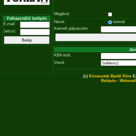
Meglévő:
Felhasználói belépés
Nézet:
normál
E-mail:
Kiemelt pályaszám:
Jelszó:
Jár
KBK-kód:
Vasút:
(c)
Kisvasutak Baráti Köre
Eg
Belépés
-
Webmail