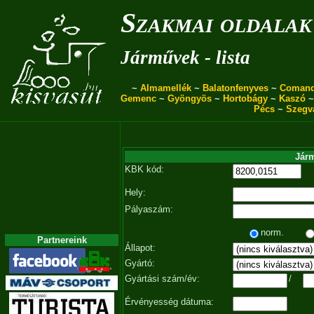
Szakmai oldalak
Járművek - lista
~
Almamellék
~
Balatonfenyves
~
Coman
Gemenc
~
Gyöngyös
~
Hortobágy
~
Kaszó
Pécs
~
Szegv
Járm
KBK kód:
Hely:
Pályaszám:
norm.
Partnereink
Állapot:
Gyártó:
Gyártási szám/év:
/
Érvényesség dátuma: