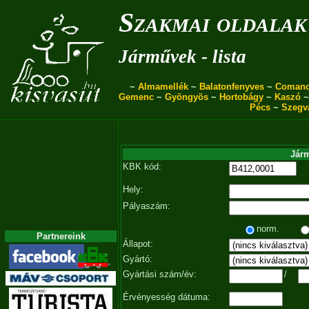
Szakmai oldalak
Járművek - lista
~
Almamellék
~
Balatonfenyves
~
Coman
Gemenc
~
Gyöngyös
~
Hortobágy
~
Kaszó
Pécs
~
Szegv
Járm
KBK kód:
Hely:
Pályaszám:
norm.
Partnereink
Állapot:
Gyártó:
Gyártási szám/év:
/
Érvényesség dátuma: