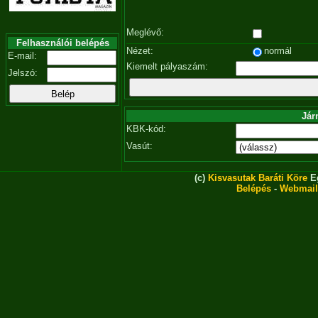
Meglévő:
Felhasználói belépés
Nézet:
normál
E-mail:
Kiemelt pályaszám:
Jelszó:
Jár
KBK-kód:
Vasút:
(c)
Kisvasutak Baráti Köre
Eg
Belépés
-
Webmail