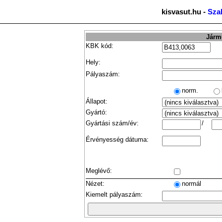
kisvasut.hu -
Sza
Jármű
KBK kód:
Hely:
Pályaszám:
norm.
Állapot:
Gyártó:
Gyártási szám/év:
/
Érvényesség dátuma:
Meglévő:
Nézet:
normál
Kiemelt pályaszám: