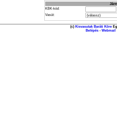
Járm
KBK-kód:
Vasút:
(c)
Kisvasutak Baráti Köre
Eg
Belépés
-
Webmail