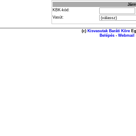
Járm
KBK-kód:
Vasút:
(c)
Kisvasutak Baráti Köre
Eg
Belépés
-
Webmail