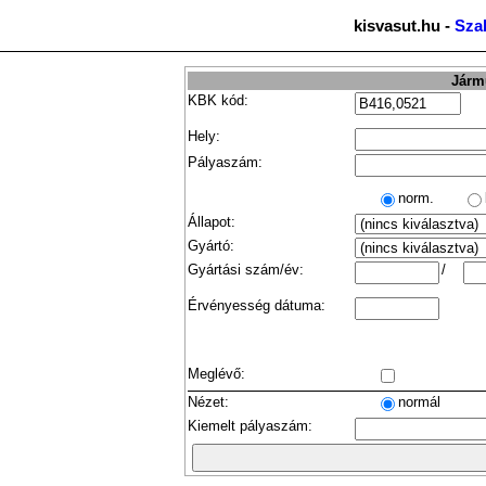
kisvasut.hu -
Sza
Jármű
KBK kód:
Hely:
Pályaszám:
norm.
Állapot:
Gyártó:
Gyártási szám/év:
/
Érvényesség dátuma:
Meglévő:
Nézet:
normál
Kiemelt pályaszám: