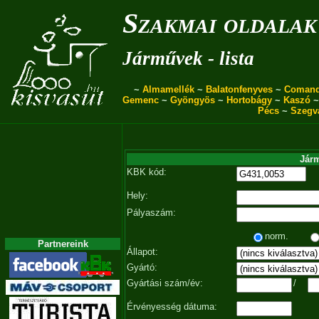
Szakmai oldalak
Járművek - lista
~
Almamellék
~
Balatonfenyves
~
Coman
Gemenc
~
Gyöngyös
~
Hortobágy
~
Kaszó
Pécs
~
Szegv
Járm
KBK kód:
Hely:
Pályaszám:
norm.
Partnereink
Állapot:
Gyártó:
Gyártási szám/év:
/
Érvényesség dátuma: