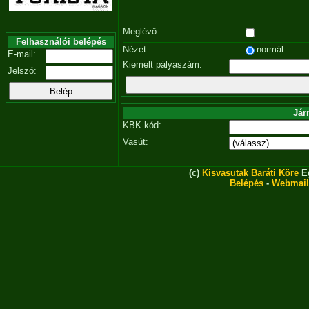
Meglévő:
Felhasználói belépés
Nézet:
normál
E-mail:
Kiemelt pályaszám:
Jelszó:
Jár
KBK-kód:
Vasút:
(c)
Kisvasutak Baráti Köre
Eg
Belépés
-
Webmail