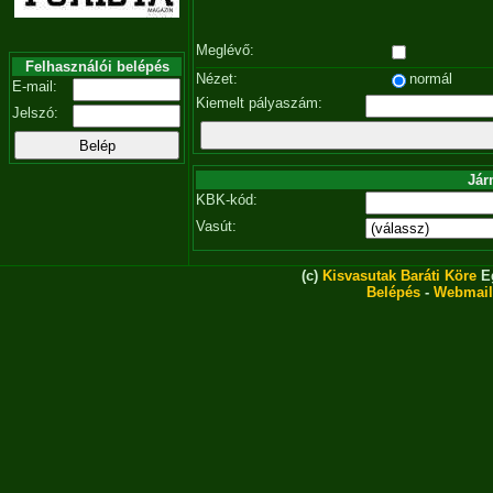
Meglévő:
Felhasználói belépés
Nézet:
normál
E-mail:
Kiemelt pályaszám:
Jelszó:
Jár
KBK-kód:
Vasút:
(c)
Kisvasutak Baráti Köre
Eg
Belépés
-
Webmail