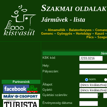
Szakmai oldalak
Járművek - lista
~
Almamellék
~
Balatonfenyves
~
Coman
Gemenc
~
Gyöngyös
~
Hortobágy
~
Kaszó
Pécs
~
Szegv
Járm
KBK kód:
Hely:
Pályaszám:
norm.
Partnereink
Állapot:
Gyártó:
Gyártási szám/év:
/
Érvényesség dátuma: