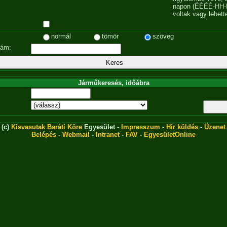
napon (ÉÉÉÉ-HH-
voltak vagy lehett
normál
tömör
szöveg
zám:
Járműkeresés, időábra
(c)
Kisvasutak Baráti Köre
Egyesület -
Impresszum
-
Hír küldés
-
Üzenet
Belépés
-
Webmail
-
Intranet
-
FAV
-
EgyesületOnline