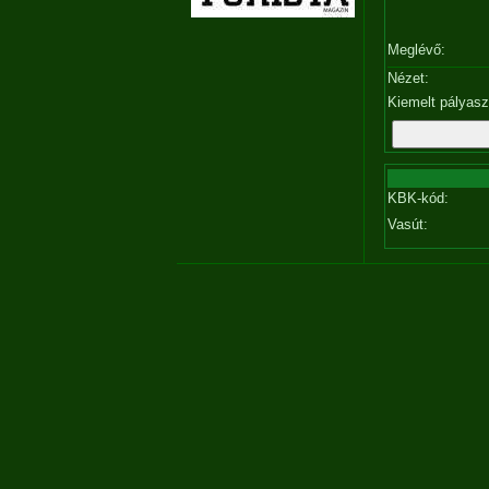
Meglévő:
Nézet:
Kiemelt pályas
KBK-kód:
Vasút: