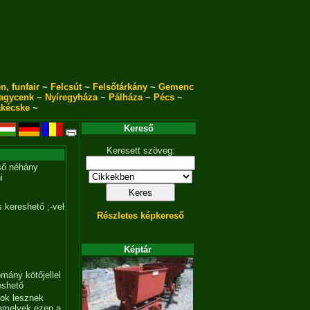
n, funfair
~
Felcsút
~
Felsőtárkány
~
Gemenc
agycenk
~
Nyíregyháza
~
Pálháza
~
Pécs
~
akécske
~
Kereső
Keresett szöveg:
ső néhány
i
 kereshető ;-vel
Részletes képkereső
Képtár
mány kötőjellel
eshető
tok lesznek
amelyek ezen a