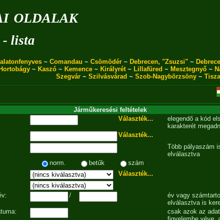
i oldalak
- lista
alatonfenyves
~
Comandau
~
Csömödér
~
Debrecen, "Zsuzsi"
~
Debrece
Hortobágy
~
Kaszó
~
Kemence
~
Királyrét
~
Lillafüred
~
Mesztegnyő
~
N
Szegvár
~
Szilvásvárad
~
Szob-Nagybörzsöny
~
Tisz
Járműkeresési feltételek
Választék...
elegendő a kód el
karakterét megadn
Választék...
Több pályaszám is
elválasztva
norm.
betűk
szám
Választék...
év:
/
év vagy számtarto
elválasztva is ker
átuma:
csak azok az ada
figyelembe véve, 