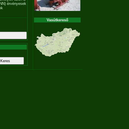
NN) érvényesek
ek
Vasútkereső