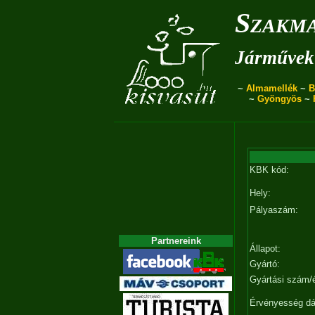
Szakma
Járművek 
~
Almamellék
~
B
~
Gyöngyös
~
KBK kód:
Hely:
Pályaszám:
Partnereink
Állapot:
Gyártó:
Gyártási szám/
Érvényesség d