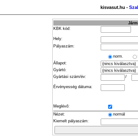
kisvasut.hu -
Sza
Jármű
KBK kód:
Hely:
Pályaszám:
norm.
Állapot:
Gyártó:
Gyártási szám/év:
/
Érvényesség dátuma:
Meglévő:
Nézet:
normál
Kiemelt pályaszám: