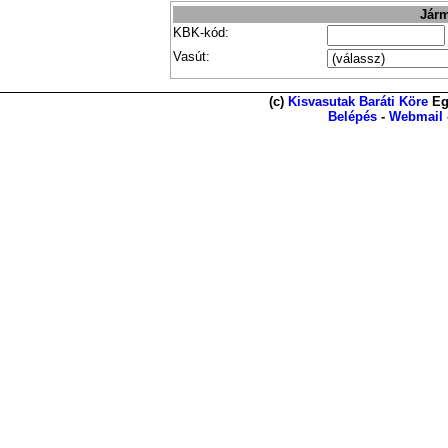
Járm
KBK-kód:
Vasút:
(c)
Kisvasutak Baráti Köre
Eg
Belépés
-
Webmail