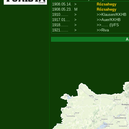
1908.05.14.
>
Rózsahegy
1908.05.23.
M
Rózsahegy
1910.......
>
>>Klausen/KKHB
1917.01....
>
>>Auer/KKHB
1918.......
>
>>...... (I)/FS
1921.......
>
>>Riva
A