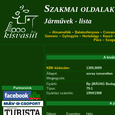
Szakmai oldalak
Járművek - lista
~
Almamellék
~
Balatonfenyves
~
Coman
Gemenc
~
Gyöngyös
~
Hortobágy
~
Kaszó
Pécs
~
Szegv
A kivál
KBK kódszám:
1309,0009
Állapot:
sorsa ismeretlen
Megjegyzés:
Gyártó:
Bp (MÁVAG Budap
Partnereink
Típus:
79-1
Gyártási szám/év:
1994/1908
A j
Dátum
Esemény
Hely