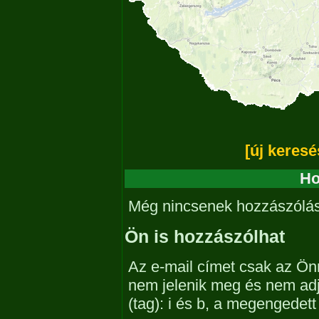
[új keresé
Ho
Még nincsenek hozzászólá
Ön is hozzászólhat
Az e-mail címet csak az Önn
nem jelenik meg és nem ad
(tag): i és b, a megengedet